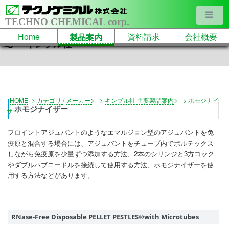
TECHNO CHEMICAL corp.
Home
資料請求
会社概要
製品案内
キンブル社
>
>
HOME
>
カテゴリ
/
メーカー
>
キンブル社 主要製品案内
>
ホモジナイ
ホモジナイザー
ザー
フロイントアジュバントのようなエマルジョン型のアジュバントを免
疫原と混合する場合には、アジュバントをチューブ内でボルテックス
しながら免疫原を少量ずつ添加する方法、2本のシリンジと3方コック
やダブルハブニードルを接続して使用する方法、ホモジナイザーを使
用する方法などがあります。
RNase-Free Disposable PELLET PESTLES®with Microtubes